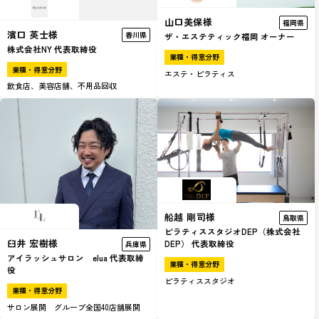
山口美保様
福岡県
濱口 英士様
香川県
ザ・エステティック福岡 オーナー
株式会社NY 代表取締役
業種・得意分野
業種・得意分野
エステ・ピラティス
飲食店、美容店舗、不用品回収
船越 剛司様
鳥取県
ピラティススタジオDEP（株式会社
臼井 宏樹様
DEP） 代表取締役
兵庫県
アイラッシュサロン elua 代表取締
業種・得意分野
役
ピラティススタジオ
業種・得意分野
サロン展開 グループ全国40店舗展開