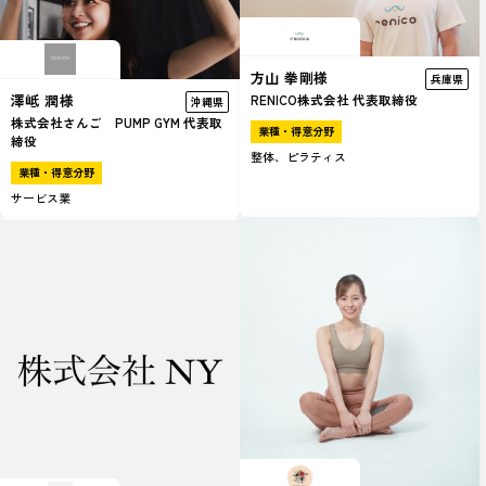
方山 拳剛様
兵庫県
澤岻 潤様
RENICO株式会社 代表取締役
沖縄県
株式会社さんご PUMP GYM 代表取
業種・得意分野
締役
整体、ピラティス
業種・得意分野
サービス業