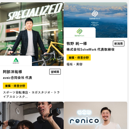
牧野 純一様
新潟県
株式会社SolveWork 代表取締役
業種・得意分野
福祉・美容
阿部洋祐様
宮城県
aveic合同会社 代表
業種・得意分野
スポーツ自転車店・ヨガスタジオ・トラ
イアスロンスク...