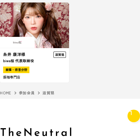
糸井 康洋様
滋賀県
biwa桜 代表取締役
業種・得意分野
振袖専門店
HOME
参加会員
滋賀県