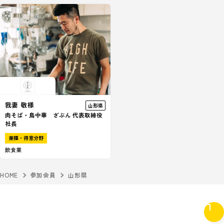
我妻 敬様
山形県
肉そば・鳥中華 ざぶん 代表取締役
社長
業種・得意分野
飲食業
HOME
参加会員
山形県