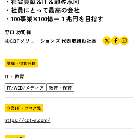
・社会貢献＆IT＆顧客志向
・社員にとって最高の会社
・100事業✕100億＝１兆円を目指す
野口 功司様
㈱CBTソリューションズ
代表取締役社長
業種・得意分野
IT・教育
IT/WEB/メディア
教育・保育
企業HP・ブログ他
https://cbt-s.com/