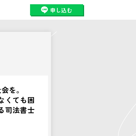
申し込む
社会を。
なくても困
る司法書士