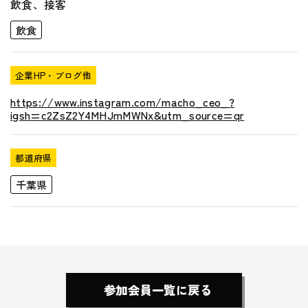
飲食、接客
飲食
企業HP・ブログ他
https://www.instagram.com/macho_ceo_?
igsh=c2ZsZ2Y4MHJmMWNx&utm_source=qr
都道府県
千葉県
参加会員一覧に戻る