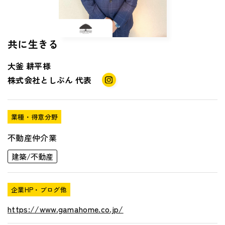
共に生きる
大釜 耕平様
株式会社としぶん
代表
業種・得意分野
不動産仲介業
建築/不動産
企業HP・ブログ他
https://www.gamahome.co.jp/